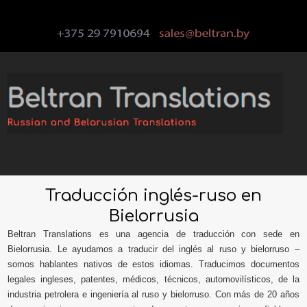
Traducción inglés-ruso en
Bielorrusia
Beltran Translations es una agencia de traducción con sede en
Bielorrusia. Le ayudamos a traducir del inglés al ruso y bielorruso –
somos hablantes nativos de estos idiomas. Traducimos documentos
legales ingleses, patentes, médicos, técnicos, automovilísticos, de la
industria petrolera e ingeniería al ruso y bielorruso. Con más de 20 años