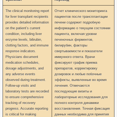
The clinical monitoring report
Отчет клинического мониторинга
for liver transplant recipients
пациентов после трансплантации
provides detailed information
печени содержит подробную
on the patient’s current
информацию о текущем состоянии
condition, including liver
пациента, включая уровни
enzyme levels, bilirubin,
печеночных ферментов,
clotting factors, and immune
билирубин, факторы
response indicators.
свертываемости и показатели
Physicians document
иммунного ответа. Врачи
medication schedules,
фиксируют график приема
dosage adjustments, and
препаратов, корректировку
any adverse events
дозировок и любые побочные
observed during treatment.
эффекты, выявленные во время
Follow-up visits and
лечения. Отмечаются
laboratory tests are recorded
последующие визиты и
to ensure comprehensive
лабораторные исследования для
tracking of recovery
полного контроля динамики
progress. Accurate reporting
восстановления. Точная фиксация
is critical for making
данных необходима для принятия