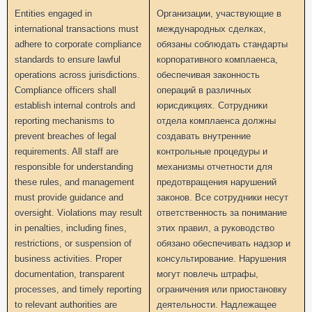
Entities engaged in
Организации, участвующие в
international transactions must
международных сделках,
adhere to corporate compliance
обязаны соблюдать стандарты
standards to ensure lawful
корпоративного комплаенса,
operations across jurisdictions.
обеспечивая законность
Compliance officers shall
операций в различных
establish internal controls and
юрисдикциях. Сотрудники
reporting mechanisms to
отдела комплаенса должны
prevent breaches of legal
создавать внутренние
requirements. All staff are
контрольные процедуры и
responsible for understanding
механизмы отчетности для
these rules, and management
предотвращения нарушений
must provide guidance and
законов. Все сотрудники несут
oversight. Violations may result
ответственность за понимание
in penalties, including fines,
этих правил, а руководство
restrictions, or suspension of
обязано обеспечивать надзор и
business activities. Proper
консультирование. Нарушения
documentation, transparent
могут повлечь штрафы,
processes, and timely reporting
ограничения или приостановку
to relevant authorities are
деятельности. Надлежащее