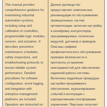
This manual provides
Данное руководство
comprehensive guidance for
предоставляет комплексные
maintaining industrial
рекомендации по обслуживанию
automation systems,
промышленных систем
including setup and
автоматизации, включая настройку
calibration of controllers,
и калибровку контроллеров,
programmable logic modules,
программируемых логических
sensors, and actuators. It
модулей, датчиков и приводов.
describes preventive
Описаны графики
maintenance schedules,
профилактического обслуживания,
safety inspections, and
проверки безопасности и
troubleshooting protocols to
протоколы устранения
ensure reliable system
неисправностей для обеспечения
performance. Detailed
надежной работы системы.
procedures for software
Включены подробные процедуры
configuration, event logging,
настройки программного
and integration with
обеспечения, журналирования
enterprise management
событий и интеграции с
platforms are included.
корпоративными платформами
Operators are instructed on
управления. Персонал получает