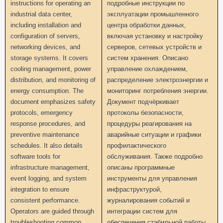
instructions for operating an
подробные инструкции по
industrial data center,
эксплуатации промышленного
including installation and
центра обработки данных,
configuration of servers,
включая установку и настройку
networking devices, and
серверов, сетевых устройств и
storage systems. It covers
систем хранения. Описано
cooling management, power
управление охлаждением,
distribution, and monitoring of
распределение электроэнергии и
energy consumption. The
мониторинг потребления энергии.
document emphasizes safety
Документ подчёркивает
protocols, emergency
протоколы безопасности,
response procedures, and
процедуры реагирования на
preventive maintenance
аварийные ситуации и графики
schedules. It also details
профилактического
software tools for
обслуживания. Также подробно
infrastructure management,
описаны программные
event logging, and system
инструменты для управления
integration to ensure
инфраструктурой,
consistent performance.
журналирования событий и
Operators are guided through
интеграции систем для
troubleshooting common
обеспечения стабильной работы.