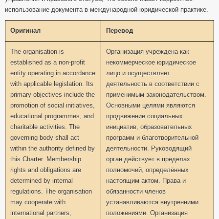
использование документа в международной юридической практике.
Оригинал
Перевод
The organisation is
Организация учреждена как
established as a non-profit
некоммерческое юридическое
entity operating in accordance
лицо и осуществляет
with applicable legislation. Its
деятельность в соответствии с
primary objectives include the
применимым законодательством.
promotion of social initiatives,
Основными целями являются
educational programmes, and
продвижение социальных
charitable activities. The
инициатив, образовательных
governing body shall act
программ и благотворительной
within the authority defined by
деятельности. Руководящий
this Charter. Membership
орган действует в пределах
rights and obligations are
полномочий, определённых
determined by internal
настоящим актом. Права и
regulations. The organisation
обязанности членов
may cooperate with
устанавливаются внутренними
international partners,
положениями. Организация