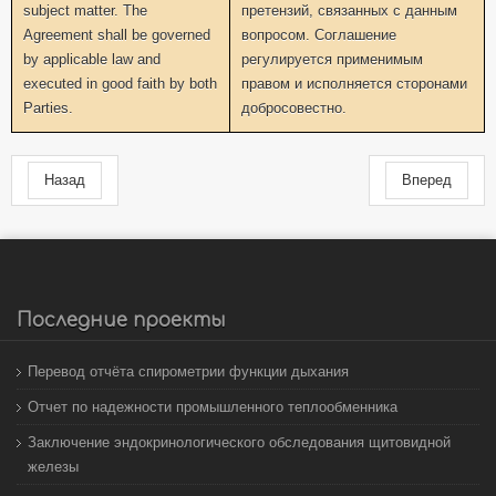
subject matter. The
претензий, связанных с данным
Agreement shall be governed
вопросом. Соглашение
by applicable law and
регулируется применимым
executed in good faith by both
правом и исполняется сторонами
Parties.
добросовестно.
Назад
Вперед
Последние проекты
Перевод отчёта спирометрии функции дыхания
Отчет по надежности промышленного теплообменника
Заключение эндокринологического обследования щитовидной
железы