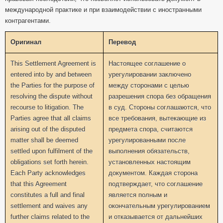
международной практике и при взаимодействии с иностранными
контрагентами.
Оригинал
Перевод
This Settlement Agreement is
Настоящее соглашение о
entered into by and between
урегулировании заключено
the Parties for the purpose of
между сторонами с целью
resolving the dispute without
разрешения спора без обращения
recourse to litigation. The
в суд. Стороны соглашаются, что
Parties agree that all claims
все требования, вытекающие из
arising out of the disputed
предмета спора, считаются
matter shall be deemed
урегулированными после
settled upon fulfilment of the
выполнения обязательств,
obligations set forth herein.
установленных настоящим
Each Party acknowledges
документом. Каждая сторона
that this Agreement
подтверждает, что соглашение
constitutes a full and final
является полным и
settlement and waives any
окончательным урегулированием
further claims related to the
и отказывается от дальнейших