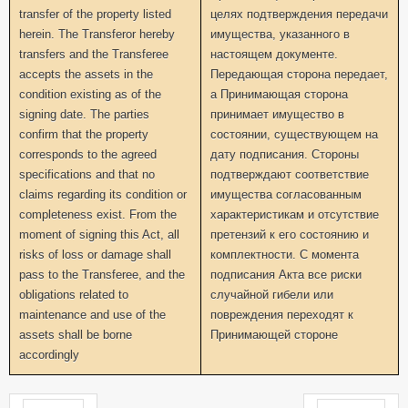
transfer of the property listed
целях подтверждения передачи
herein. The Transferor hereby
имущества, указанного в
transfers and the Transferee
настоящем документе.
accepts the assets in the
Передающая сторона передает,
condition existing as of the
а Принимающая сторона
signing date. The parties
принимает имущество в
confirm that the property
состоянии, существующем на
corresponds to the agreed
дату подписания. Стороны
specifications and that no
подтверждают соответствие
claims regarding its condition or
имущества согласованным
completeness exist. From the
характеристикам и отсутствие
moment of signing this Act, all
претензий к его состоянию и
risks of loss or damage shall
комплектности. С момента
pass to the Transferee, and the
подписания Акта все риски
obligations related to
случайной гибели или
maintenance and use of the
повреждения переходят к
assets shall be borne
Принимающей стороне
accordingly