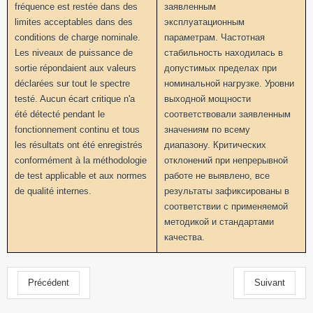
fréquence est restée dans des
заявленным
limites acceptables dans des
эксплуатационным
conditions de charge nominale.
параметрам. Частотная
Les niveaux de puissance de
стабильность находилась в
sortie répondaient aux valeurs
допустимых пределах при
déclarées sur tout le spectre
номинальной нагрузке. Уровни
testé. Aucun écart critique n'a
выходной мощности
été détecté pendant le
соответствовали заявленным
fonctionnement continu et tous
значениям по всему
les résultats ont été enregistrés
диапазону. Критических
conformément à la méthodologie
отклонений при непрерывной
de test applicable et aux normes
работе не выявлено, все
de qualité internes.
результаты зафиксированы в
соответствии с применяемой
методикой и стандартами
качества.
Précédent
Suivant