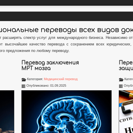
ональные переводы всех видов д
 расширять спектр услуг для международного бизнеса. Независимо от
ют высочайшее качество перевода с сохранением всех юридических, 
ого предложения по любому переводу.
Перевод заключения
Пере
МРТ мозга
защи
Категория:
Медицинский перевод
Катег
Опубликовано: 01.09.2025
Опубл