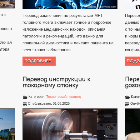
ют и
Перевод заключения по результатам МРТ
Перевод
головного мозга включает точное и подробное
данных 
онного
изложение медицинских находок, описания
с точны
патологий и рекомендаций, что важно для
и норм
ключая
правильной диагностики и лечения пациента на
перевод
атора.
всех этапах заболевания.
конфид
ПОДРОБНЕЕ...
ПОДРО
Перевод инструкции к
Пере
токарному станку
дого
Категория:
Технический перевод
Катег
Опубликовано: 01.08.2025
Опубл