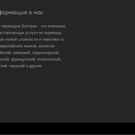
формация о нас
 переводов Белтран - это компания,
оставляющая услуги по переводу
тов любой сложности и тематики со
 европейских языков, включая
ийский, немецкий, ниделандский,
нский, французский, итальянский,
кий, чешский и другие.