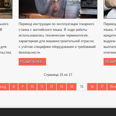
ьного
Перевод инструкции по эксплуатации токарного
Перевод
 В
станка с английского языка. В ходе работы
языка.
использовалась техническая терминология,
кредитн
характерная для машиностроительной отрасли,
выдачи 
 для
с учётом специфики оборудования и требований
выплаты
ельства.
безопасности.
платеж
ПОДРОБНЕЕ...
ПОДРО
Страница 15 из 17
зад
8
9
10
11
12
13
14
15
16
17
Вп