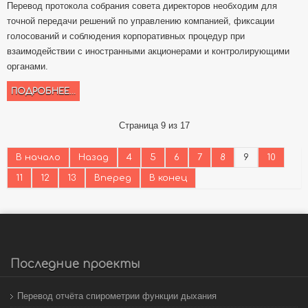
Перевод протокола собрания совета директоров необходим для
точной передачи решений по управлению компанией, фиксации
голосований и соблюдения корпоративных процедур при
взаимодействии с иностранными акционерами и контролирующими
органами.
ПОДРОБНЕЕ...
Страница 9 из 17
В начало
Назад
4
5
6
7
8
9
10
11
12
13
Вперед
В конец
Последние проекты
Перевод отчёта спирометрии функции дыхания