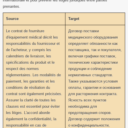
internationale et pour prévenir les litiges juridiques entre parties
prenantes.
Source
Target
Le contrat de fourniture
Договор поставки
d'équipement médical décrit les
медицинского оборудования
responsabilités du fournisseur et
определяет обязанности как
de l'acheteur, y compris les
поставщика, так и покупателя,
calendriers de livraison, les
включая графики поставок,
spécifications du produit et le
технические характеристики
respect des normes
продукции и соблюдение
réglementaires. Les modalités de
нормативных стандартов.
paiement, les garanties et les
Также указываются условия
conditions de résiliation du
оплаты, гарантии и основания
contrat sont également précisées.
для расторжения контракта.
Assurer la clarté de toutes les
Ясность всех пунктов
clauses est essentiel pour éviter
необходима для
les litiges. L'accord aborde
предотвращения споров.
également la confidentialité, la
Договор содержит положения
responsabilité en cas de
о конфиденциальности,