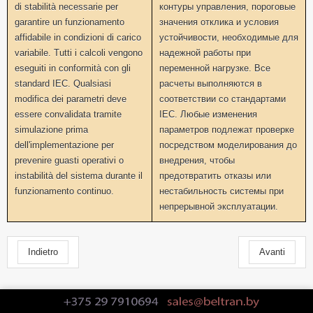
di stabilità necessarie per
контуры управления, пороговые
garantire un funzionamento
значения отклика и условия
affidabile in condizioni di carico
устойчивости, необходимые для
variabile. Tutti i calcoli vengono
надежной работы при
eseguiti in conformità con gli
переменной нагрузке. Все
standard IEC. Qualsiasi
расчеты выполняются в
modifica dei parametri deve
соответствии со стандартами
essere convalidata tramite
IEC. Любые изменения
simulazione prima
параметров подлежат проверке
dell'implementazione per
посредством моделирования до
prevenire guasti operativi o
внедрения, чтобы
instabilità del sistema durante il
предотвратить отказы или
funzionamento continuo.
нестабильность системы при
непрерывной эксплуатации.
Indietro
Avanti