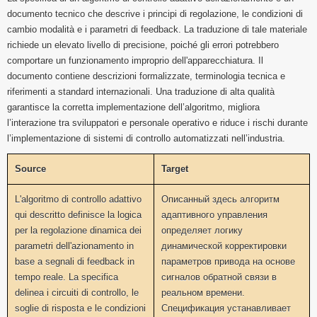
documento tecnico che descrive i principi di regolazione, le condizioni di
cambio modalità e i parametri di feedback. La traduzione di tale materiale
richiede un elevato livello di precisione, poiché gli errori potrebbero
comportare un funzionamento improprio dell'apparecchiatura. Il
documento contiene descrizioni formalizzate, terminologia tecnica e
riferimenti a standard internazionali. Una traduzione di alta qualità
garantisce la corretta implementazione dell’algoritmo, migliora
l’interazione tra sviluppatori e personale operativo e riduce i rischi durante
l’implementazione di sistemi di controllo automatizzati nell’industria.
Source
Target
L'algoritmo di controllo adattivo
Описанный здесь алгоритм
qui descritto definisce la logica
адаптивного управления
per la regolazione dinamica dei
определяет логику
parametri dell'azionamento in
динамической корректировки
base a segnali di feedback in
параметров привода на основе
tempo reale. La specifica
сигналов обратной связи в
delinea i circuiti di controllo, le
реальном времени.
soglie di risposta e le condizioni
Спецификация устанавливает