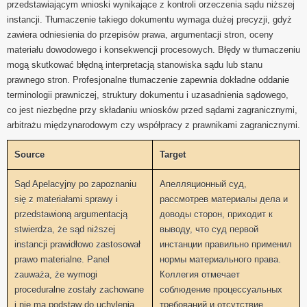
przedstawiającym wnioski wynikające z kontroli orzeczenia sądu niższej
instancji. Tłumaczenie takiego dokumentu wymaga dużej precyzji, gdyż
zawiera odniesienia do przepisów prawa, argumentacji stron, oceny
materiału dowodowego i konsekwencji procesowych. Błędy w tłumaczeniu
mogą skutkować błędną interpretacją stanowiska sądu lub stanu
prawnego stron. Profesjonalne tłumaczenie zapewnia dokładne oddanie
terminologii prawniczej, struktury dokumentu i uzasadnienia sądowego,
co jest niezbędne przy składaniu wniosków przed sądami zagranicznymi,
arbitrażu międzynarodowym czy współpracy z prawnikami zagranicznymi.
Source
Target
Sąd Apelacyjny po zapoznaniu
Апелляционный суд,
się z materiałami sprawy i
рассмотрев материалы дела и
przedstawioną argumentacją
доводы сторон, приходит к
stwierdza, że ​​sąd niższej
выводу, что суд первой
instancji prawidłowo zastosował
инстанции правильно применил
prawo materialne. Panel
нормы материального права.
zauważa, że ​​wymogi
Коллегия отмечает
proceduralne zostały zachowane
соблюдение процессуальных
i nie ma podstaw do uchylenia
требований и отсутствие