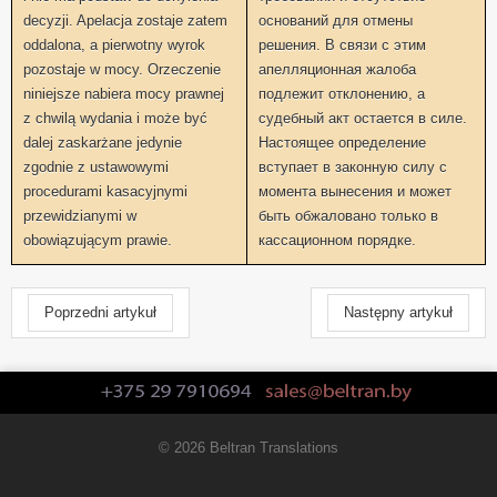
decyzji. Apelacja zostaje zatem
оснований для отмены
oddalona, ​​a pierwotny wyrok
решения. В связи с этим
pozostaje w mocy. Orzeczenie
апелляционная жалоба
niniejsze nabiera mocy prawnej
подлежит отклонению, а
z chwilą wydania i może być
судебный акт остается в силе.
dalej zaskarżane jedynie
Настоящее определение
zgodnie z ustawowymi
вступает в законную силу с
procedurami kasacyjnymi
момента вынесения и может
przewidzianymi w
быть обжаловано только в
obowiązującym prawie.
кассационном порядке.
Poprzedni artykuł
Następny artykuł
© 2026 Beltran Translations