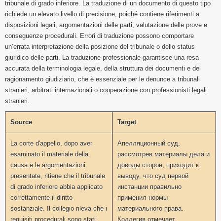
tribunale di grado inferiore. La traduzione di un documento di questo tipo
richiede un elevato livello di precisione, poiché contiene riferimenti a
disposizioni legali, argomentazioni delle parti, valutazione delle prove e
conseguenze procedurali. Errori di traduzione possono comportare
un’errata interpretazione della posizione del tribunale o dello status
giuridico delle parti. La traduzione professionale garantisce una resa
accurata della terminologia legale, della struttura dei documenti e del
ragionamento giudiziario, che è essenziale per le denunce a tribunali
stranieri, arbitrati internazionali o cooperazione con professionisti legali
stranieri.
Source
Target
La corte d'appello, dopo aver
Апелляционный суд,
esaminato il materiale della
рассмотрев материалы дела и
causa e le argomentazioni
доводы сторон, приходит к
presentate, ritiene che il tribunale
выводу, что суд первой
di grado inferiore abbia applicato
инстанции правильно
correttamente il diritto
применил нормы
sostanziale. Il collegio rileva che i
материального права.
requisiti procedurali sono stati
Коллегия отмечает