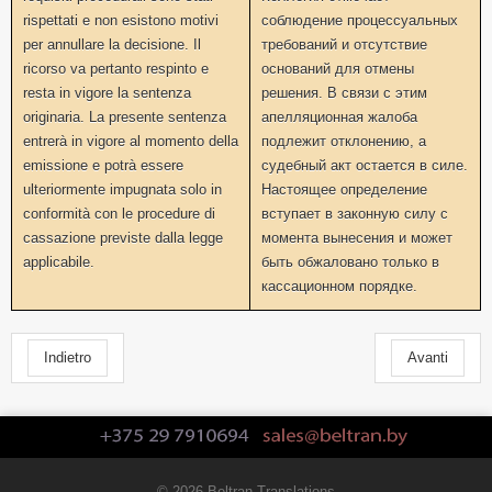
rispettati e non esistono motivi
соблюдение процессуальных
per annullare la decisione. Il
требований и отсутствие
ricorso va pertanto respinto e
оснований для отмены
resta in vigore la sentenza
решения. В связи с этим
originaria. La presente sentenza
апелляционная жалоба
entrerà in vigore al momento della
подлежит отклонению, а
emissione e potrà essere
судебный акт остается в силе.
ulteriormente impugnata solo in
Настоящее определение
conformità con le procedure di
вступает в законную силу с
cassazione previste dalla legge
момента вынесения и может
applicabile.
быть обжаловано только в
кассационном порядке.
Indietro
Avanti
© 2026 Beltran Translations