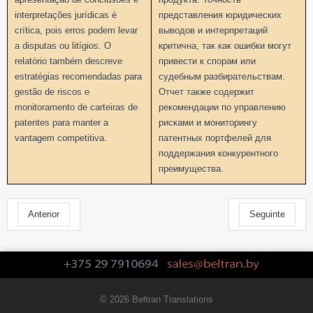
interpretações jurídicas é
представления юридических
crítica, pois erros podem levar
выводов и интерпретаций
a disputas ou litígios. O
критична, так как ошибки могут
relatório também descreve
привести к спорам или
estratégias recomendadas para
судебным разбирательствам.
gestão de riscos e
Отчет также содержит
monitoramento de carteiras de
рекомендации по управлению
patentes para manter a
рисками и мониторингу
vantagem competitiva.
патентных портфелей для
поддержания конкурентного
преимущества.
Anterior
Seguinte
© 2026 Beltran Translations