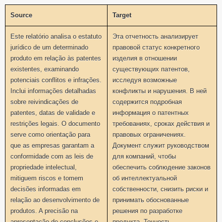
Source
Target
Este relatório analisa o estatuto
Эта отчетность анализирует
jurídico de um determinado
правовой статус конкретного
produto em relação às patentes
изделия в отношении
existentes, examinando
существующих патентов,
potenciais conflitos e infrações.
исследуя возможные
Inclui informações detalhadas
конфликты и нарушения. В ней
sobre reivindicações de
содержится подробная
patentes, datas de validade e
информация о патентных
restrições legais. O documento
требованиях, сроках действия и
serve como orientação para
правовых ограничениях.
que as empresas garantam a
Документ служит руководством
conformidade com as leis de
для компаний, чтобы
propriedade intelectual,
обеспечить соблюдение законов
mitiguem riscos e tomem
об интеллектуальной
decisões informadas em
собственности, снизить риски и
relação ao desenvolvimento de
принимать обоснованные
produtos. A precisão na
решения по разработке
apresentação de conclusões e
продукта. Точность