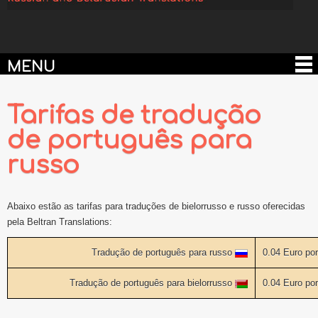
MENU
Tarifas de tradução
de português para
russo
Abaixo estão as tarifas para traduções de bielorrusso e russo oferecidas
pela Beltran Translations:
Tradução de português para russo
0.04 Euro por
Tradução de português para bielorrusso
0.04 Euro por