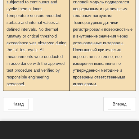
subjected to continuous and
силовой модуль подвергался
cyclic thermal loads.
непрерывным и циклическим
Temperature sensors recorded
тепловым нагрузкам.
surface and internal values at
Температурные датчики
defined intervals. No thermal
регистрировали поверхностные
runaway or critical threshold
и внутренние значения через
exceedance was observed during
установленные интервалы.
the full test cycle. All
Превышений критических
measurements were conducted
порогов не выявлено, все
in accordance with the approved
измерения выполнены по
test procedure and verified by
утвержденной методике и
responsible engineering
проверены ответственными
personnel.
инженерами.
Назад
Вперед