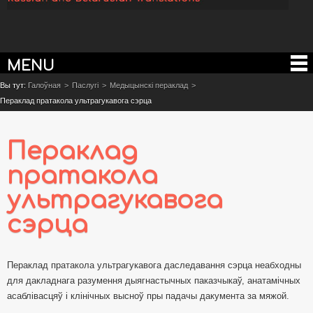
MENU
Вы тут:
Галоўная
>
Паслугі
>
Медыцынскі пераклад
>
Пераклад пратакола ультрагукавога сэрца
Пераклад
пратакола
ультрагукавога
сэрца
Пераклад пратакола ультрагукавога даследавання сэрца неабходны
для дакладнага разумення дыягнастычных паказчыкаў, анатамічных
асаблівасцяў і клінічных высноў пры падачы дакумента за мяжой.