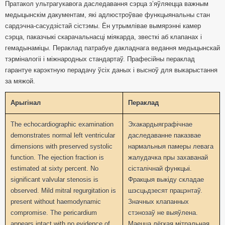
Пратакол ультрагукавога даследавання сэрца з’яўляецца важным
медыцынскім дакументам, які адлюстроўвае функцыянальны стан
сардэчна-сасудзістай сістэмы. Ён утрымлівае вымярэнні камер
сэрца, паказчыкі скарачальнасці міякарда, звесткі аб клапанах і
гемадынаміцы. Пераклад патрабуе дакладнага ведання медыцынскай
тэрміналогіі і міжнародных стандартаў. Прафесійны пераклад
гарантуе карэктную перадачу ўсіх даных і высноў для выкарыстання
за мяжой.
Арыгiнал
Пераклад
The echocardiographic examination
Эхакардыяграфічнае
demonstrates normal left ventricular
даследаванне паказвае
dimensions with preserved systolic
нармальныя памеры левага
function. The ejection fraction is
жалудачка пры захаванай
estimated at sixty percent. No
сісталічнай функцыі.
significant valvular stenosis is
Фракцыя выкіду складае
observed. Mild mitral regurgitation is
шэсцьдзесят працэнтаў.
present without haemodynamic
Значных клапанных
compromise. The pericardium
стэнозаў не выяўлена.
appears intact with no evidence of
Маецца лёгкая мітральная