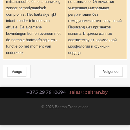
mitralisinsufficiëntie is aanwezig
не выявлено. Отмечается
zonder hemodynamisch
умеренная митральная
compromis. Het hartzakje lijkt
регургитация без
intact zonder tekenen van
гемодинамических нарушений.
effusie. De algemene
Перикард без признаков
bevindingen komen overeen met
выпота. В целом данные
de normale hartmorfologie en -
соответствуют нормальной
functie op het moment van
морфологии и функции
onderzoek.
сердца.
Vorige
Volgende
© 2026 Beltran Translations