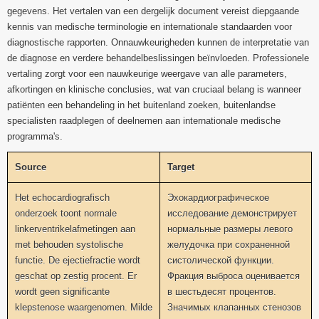
gegevens. Het vertalen van een dergelijk document vereist diepgaande
kennis van medische terminologie en internationale standaarden voor
diagnostische rapporten. Onnauwkeurigheden kunnen de interpretatie van
de diagnose en verdere behandelbeslissingen beïnvloeden. Professionele
vertaling zorgt voor een nauwkeurige weergave van alle parameters,
afkortingen en klinische conclusies, wat van cruciaal belang is wanneer
patiënten een behandeling in het buitenland zoeken, buitenlandse
specialisten raadplegen of deelnemen aan internationale medische
programma's.
Source
Target
Het echocardiografisch
Эхокардиографическое
onderzoek toont normale
исследование демонстрирует
linkerventrikelafmetingen aan
нормальные размеры левого
met behouden systolische
желудочка при сохраненной
functie. De ejectiefractie wordt
систолической функции.
geschat op zestig procent. Er
Фракция выброса оценивается
wordt geen significante
в шестьдесят процентов.
klepstenose waargenomen. Milde
Значимых клапанных стенозов