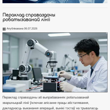
Пераклад справаздачы
робатызаванай лініі
Апублікавана 06.07.2026
Пераклад справаздачы аб выпрабаваннях робатызаванай
зваршчыцкай лініі ўключае апісанне працы абсталявання,
дакладнасць выканання аперацый, вынікі тэстаў на трываласць