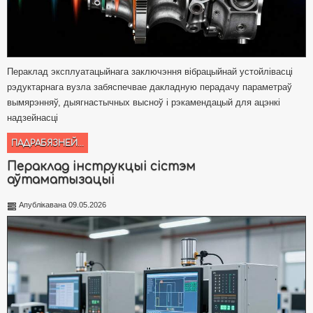
Пераклад эксплуатацыйнага заключэння вібрацыйнай устойлівасці
рэдуктарнага вузла забяспечвае дакладную перадачу параметраў
вымярэнняў, дыягнастычных высноў і рэкамендацый для ацэнкі
надзейнасці
ПАДРАБЯЗНЕЙ...
Пераклад інструкцыі сістэм
аўтаматызацыі
Апублікавана 09.05.2026