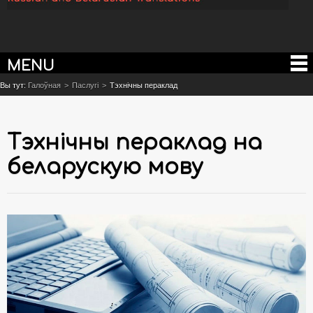
MENU
Вы тут:
Галоўная
>
Паслугі
>
Тэхнічны пераклад
Тэхнічны пераклад на
беларускую мову