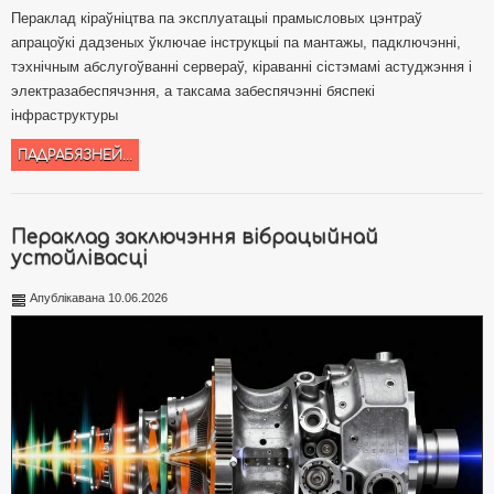
Пераклад кіраўніцтва па эксплуатацыі прамысловых цэнтраў
апрацоўкі дадзеных ўключае інструкцыі па мантажы, падключэнні,
тэхнічным абслугоўванні сервераў, кіраванні сістэмамі астуджэння і
электразабеспячэння, а таксама забеспячэнні бяспекі
інфраструктуры
ПАДРАБЯЗНЕЙ...
Пераклад заключэння вібрацыйнай
устойлівасці
Апублікавана 10.06.2026