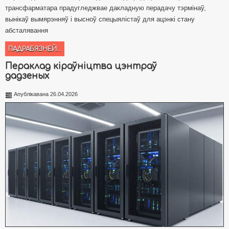
трансфарматара прадугледжвае дакладную перадачу тэрмінаў,
вынікаў вымярэнняў і высноў спецыялістаў для ацэнкі стану
абсталявання
ПАДРАБЯЗНЕЙ...
Пераклад кіраўніцтва цэнтраў
дадзеных
Апублікавана 26.04.2026