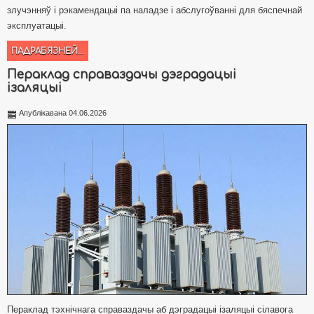
злучэнняў і рэкамендацыі па наладзе і абслугоўванні для бяспечнай
эксплуатацыі.
ПАДРАБЯЗНЕЙ...
Пераклад справаздачы дэградацыі
ізаляцыі
Апублікавана 04.06.2026
Пераклад тэхнічнага справаздачы аб дэградацыі ізаляцыі сілавога