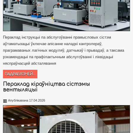
Пераклад інструкцыі па абслугоўванні прамысловых сістэм
аўтаматызацыі ўключае апісанне наладкі кантролераў,
праграмаваных лагічных модуляў, датчыкаў і прывадаў, а таксама
рэкамендацыі па прафілактычным абслугоўванні і ліквідацыі
няспраўнасцей абсталявання
ПАДРАБЯЗНЕЙ...
Пераклад кіраўніцтва сістэмы
вентыляцыі
Апублікавана 17.04.2026