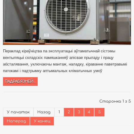
Пераклад кіраўніцтва па эксплуатацыі аўтаматычнай сістэмы
вентыляцыі складскіх памяшканняў апісвае прыладу і працу
абсталявання, уключаючы мантаж, наладку, кіраванне паветравымі
патокамі і падтрымку аптымальных кліматычных умоў
ПАДРАБЯЗНЕЙ...
Старонка 1 з 5
У пачатак
Назад
1
2
3
4
5
Наперад
У канец