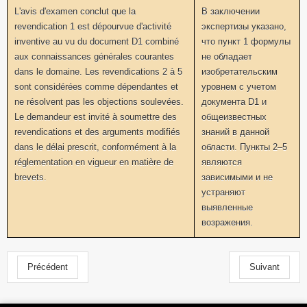
L'avis d'examen conclut que la
В заключении
revendication 1 est dépourvue d'activité
экспертизы указано,
inventive au vu du document D1 combiné
что пункт 1 формулы
aux connaissances générales courantes
не обладает
dans le domaine. Les revendications 2 à 5
изобретательским
sont considérées comme dépendantes et
уровнем с учетом
ne résolvent pas les objections soulevées.
документа D1 и
Le demandeur est invité à soumettre des
общеизвестных
revendications et des arguments modifiés
знаний в данной
dans le délai prescrit, conformément à la
области. Пункты 2–5
réglementation en vigueur en matière de
являются
brevets.
зависимыми и не
устраняют
выявленные
возражения.
Précédent
Suivant