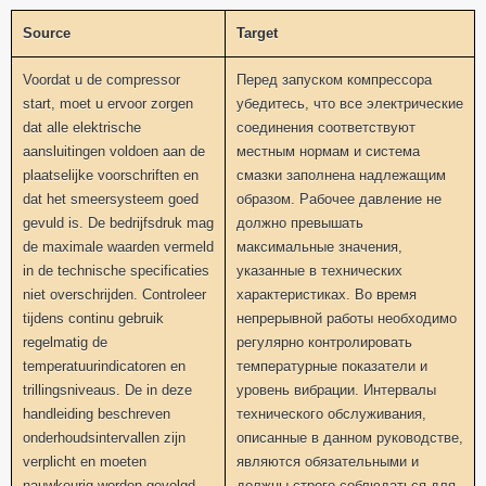
Source
Target
Voordat u de compressor
Перед запуском компрессора
start, moet u ervoor zorgen
убедитесь, что все электрические
dat alle elektrische
соединения соответствуют
aansluitingen voldoen aan de
местным нормам и система
plaatselijke voorschriften en
смазки заполнена надлежащим
dat het smeersysteem goed
образом. Рабочее давление не
gevuld is. De bedrijfsdruk mag
должно превышать
de maximale waarden vermeld
максимальные значения,
in de technische specificaties
указанные в технических
niet overschrijden. Controleer
характеристиках. Во время
tijdens continu gebruik
непрерывной работы необходимо
regelmatig de
регулярно контролировать
temperatuurindicatoren en
температурные показатели и
trillingsniveaus. De in deze
уровень вибрации. Интервалы
handleiding beschreven
технического обслуживания,
onderhoudsintervallen zijn
описанные в данном руководстве,
verplicht en moeten
являются обязательными и
nauwkeurig worden gevolgd
должны строго соблюдаться для