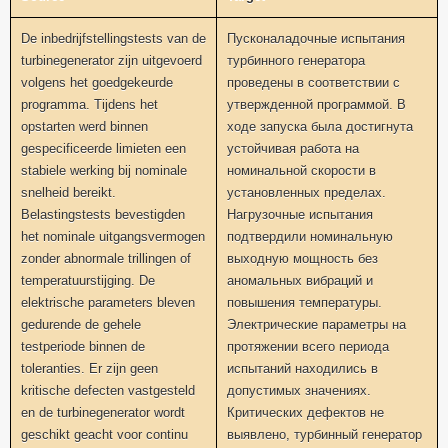
De inbedrijfstellingstests van de
Пусконаладочные испытания
turbinegenerator zijn uitgevoerd
турбинного генератора
volgens het goedgekeurde
проведены в соответствии с
programma. Tijdens het
утвержденной программой. В
opstarten werd binnen
ходе запуска была достигнута
gespecificeerde limieten een
устойчивая работа на
stabiele werking bij nominale
номинальной скорости в
snelheid bereikt.
установленных пределах.
Belastingstests bevestigden
Нагрузочные испытания
het nominale uitgangsvermogen
подтвердили номинальную
zonder abnormale trillingen of
выходную мощность без
temperatuurstijging. De
аномальных вибраций и
elektrische parameters bleven
повышения температуры.
gedurende de gehele
Электрические параметры на
testperiode binnen de
протяжении всего периода
toleranties. Er zijn geen
испытаний находились в
kritische defecten vastgesteld
допустимых значениях.
en de turbinegenerator wordt
Критических дефектов не
geschikt geacht voor continu
выявлено, турбинный генератор