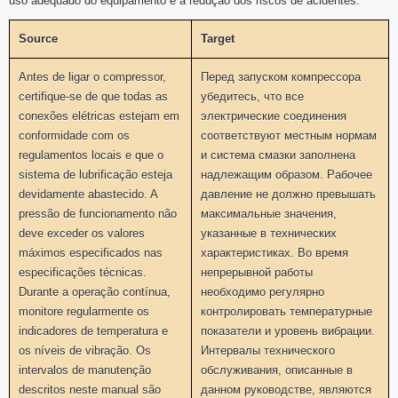
uso adequado do equipamento e a redução dos riscos de acidentes.
Source
Target
Antes de ligar o compressor,
Перед запуском компрессора
certifique-se de que todas as
убедитесь, что все
conexões elétricas estejam em
электрические соединения
conformidade com os
соответствуют местным нормам
regulamentos locais e que o
и система смазки заполнена
sistema de lubrificação esteja
надлежащим образом. Рабочее
devidamente abastecido. A
давление не должно превышать
pressão de funcionamento não
максимальные значения,
deve exceder os valores
указанные в технических
máximos especificados nas
характеристиках. Во время
especificações técnicas.
непрерывной работы
Durante a operação contínua,
необходимо регулярно
monitore regularmente os
контролировать температурные
indicadores de temperatura e
показатели и уровень вибрации.
os níveis de vibração. Os
Интервалы технического
intervalos de manutenção
обслуживания, описанные в
descritos neste manual são
данном руководстве, являются