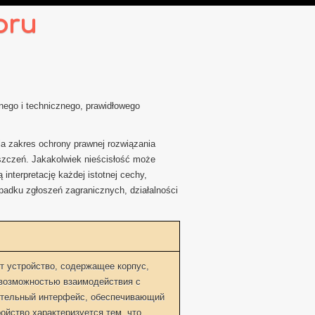
oru
ego i technicznego, prawidłowego
a zakres ochrony prawnej rozwiązania
oszczeń. Jakakolwiek nieścisłość może
nterpretację każdej istotnej cechy,
adku zgłoszeń zagranicznych, działalności
 устройство, содержащее корпус,
 возможностью взаимодействия с
тельный интерфейс, обеспечивающий
ойство характеризуется тем, что