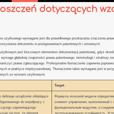
roszczeń dotyczących wz
ru użytkowego wymagane jest dla prawidłowego przekazania znaczenia prawn
ykorzystania dokumentu w postępowaniach patentowych i umownych.
użytkowym jest kluczowym elementem dokumentacji patentowej, gdyż określ
wymaga głębokiej znajomości prawa patentowego, terminologii i struktury r
raniczyć prawa zgłaszającego. Profesjonalne tłumaczenie zapewnia poprawną i
nych w praktyce międzynarodowej. Tłumaczenie takie wymagane jest w przyp
ązanych ze wzorami użytkowymi.
Target
 definiuje urządzenie składające
Формула полезной модели определяет
nfigurowanego do współpracy z
элемент управления, выполненный с
ączącego zapewniającego
функциональным модулем, и соедини
ryzuje się tym, że element
эксплуатационную устойчивость. Устр