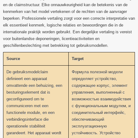
en de claimstructuur. Elke onnauwkeurigheid kan de betekenis van de
kenmerken van het model vertekenen of de rechten van de aanvrager
beperken. Professionele vertaling zorgt voor een correcte interpretatie van
elk essentieel kenmerk, logische relaties en bewoordingen die in de
internationale praktijk worden gebruikt. Een dergelijke vertaling is vereist
voor buitenlandse deponeringen, licentieactiviteiten en
geschillenbeslechting met betrekking tot gebruiksmodellen.
Source
Target
De gebruiksmodelclaim
Формула полезной модели
definieert een apparaat
определяет устройство,
omvattende een behuizing, een
содержащее корпус, элемент
besturingselement dat is
управления, выполненный с
geconfigureerd om te
возможностью взаимодействия
communiceren met een
с функциональным модулем, и
functionele module, en een
соединительный интерфейс,
verbindingsinterface die
обеспечивающий
operationele stabiliteit
эксплуатационную
garandeert. Het apparaat wordt
устойчивость. Устройство