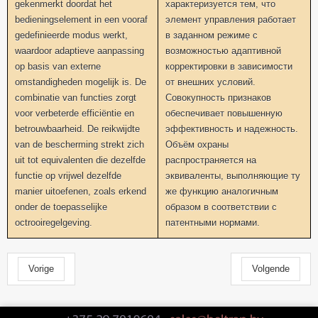
gekenmerkt doordat het
характеризуется тем, что
bedieningselement in een vooraf
элемент управления работает
gedefinieerde modus werkt,
в заданном режиме с
waardoor adaptieve aanpassing
возможностью адаптивной
op basis van externe
корректировки в зависимости
omstandigheden mogelijk is. De
от внешних условий.
combinatie van functies zorgt
Совокупность признаков
voor verbeterde efficiëntie en
обеспечивает повышенную
betrouwbaarheid. De reikwijdte
эффективность и надежность.
van de bescherming strekt zich
Объём охраны
uit tot equivalenten die dezelfde
распространяется на
functie op vrijwel dezelfde
эквиваленты, выполняющие ту
manier uitoefenen, zoals erkend
же функцию аналогичным
onder de toepasselijke
образом в соответствии с
octrooiregelgeving.
патентными нормами.
Vorige
Volgende