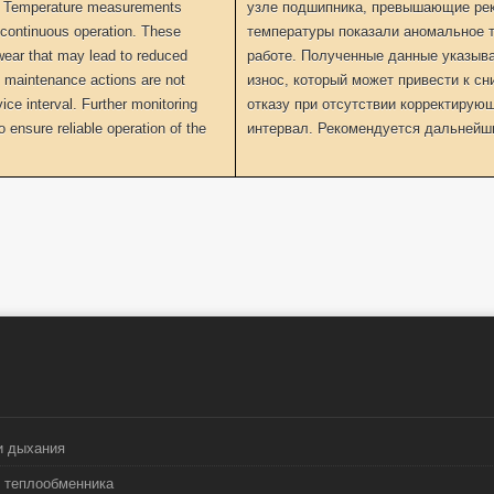
. Temperature measurements
узле подшипника, превышающие ре
 continuous operation. These
температуры показали аномальное 
wear that may lead to reduced
работе. Полученные данные указыв
ive maintenance actions are not
износ, который может привести к 
e interval. Further monitoring
отказу при отсутствии корректирую
ensure reliable operation of the
интервал. Рекомендуется дальнейши
и дыхания
 теплообменника