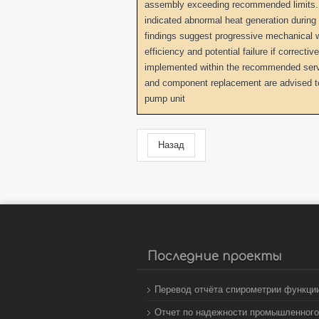
assembly exceeding recommended limits
indicated abnormal heat generation during
findings suggest progressive mechanical 
efficiency and potential failure if correct
implemented within the recommended servic
and component replacement are advised to 
pump unit
Назад
Последние проекты
Перевод отчёта спирометрии функци
Отчет по надежности промышленного