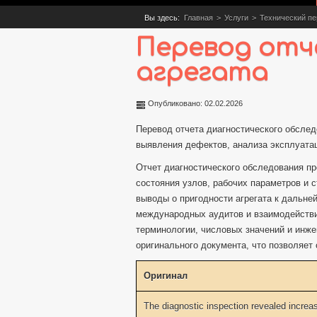
Вы здесь:
Главная
>
Услуги
>
Технический п
Перевод отч
агрегата
Опубликовано: 02.02.2026
Перевод отчета диагностического обслед
выявления дефектов, анализа эксплуата
Отчет диагностического обследования п
состояния узлов, рабочих параметров и 
выводы о пригодности агрегата к дальне
международных аудитов и взаимодействи
терминологии, числовых значений и инж
оригинального документа, что позволяе
Оригинал
The diagnostic inspection revealed increas