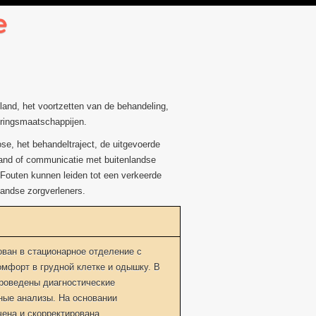
e
nland, het voortzetten van de behandeling,
eringsmaatschappijen.
se, het behandeltraject, de uitgevoerde
nland of communicatie met buitenlandse
 Fouten kunnen leiden tot een verkeerde
nlandse zorgverleners.
ован в стационарное отделение с
мфорт в грудной клетке и одышку. В
роведены диагностические
ные анализы. На основании
чена и скорректирована