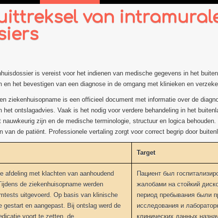
uittreksel van intramural
siers
enhuisdossier is vereist voor het indienen van medische gegevens in het buite
en en het bevestigen van een diagnose in de omgang met klinieken en verzek
een ziekenhuisopname is een officieel document met informatie over de diagno
 het ontslagadvies. Vaak is het nodig voor verdere behandeling in het buite
t nauwkeurig zijn en de medische terminologie, structuur en logica behouden.
en van de patiënt. Professionele vertaling zorgt voor correct begrip door buite
Target
he afdeling met klachten van aanhoudend
Пациент был госпитализир
Tijdens de ziekenhuisopname werden
жалобами на стойкий диско
mtests uitgevoerd. Op basis van klinische
период пребывания были п
 gestart en aangepast. Bij ontslag werd de
исследования и лаборатор
icatie voort te zetten, de
клинических данных назна