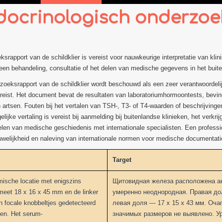
ndocrinologisch onderzo
srapport van de schildklier is vereist voor nauwkeurige interpretatie van kli
een behandeling, consultatie of het delen van medische gegevens in het buit
zoeksrapport van de schildklier wordt beschouwd als een zeer verantwoordeli
reist. Het document bevat de resultaten van laboratoriumhormoontests, bevin
artsen. Fouten bij het vertalen van TSH-, T3- of T4-waarden of beschrijving
ijke vertaling is vereist bij aanmelding bij buitenlandse klinieken, het verk
len van medische geschiedenis met internationale specialisten. Een profess
uwelijkheid en naleving van internationale normen voor medische documentati
Target
mische locatie met enigszins
Щитовидная железа расположена ан
 meet 18 x 16 x 45 mm en de linker
умеренно неоднородная. Правая дол
 focale knobbeltjes gedetecteerd
левая доля — 17 x 15 x 43 мм. Оча
ngen. Het serum-
значимых размеров не выявлено. Ур