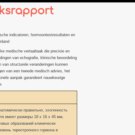
eksrapport
nische indicatoren, hormoontestresultaten en
enland
jke medische vertaaltaak die precisie en
dingen van echografie, klinische beoordeling
en van structurele veranderingen kunnen
rijgen van een tweede medisch advies, het
ionele aanpak garandeert nauwkeurige
e
атомически правильно, эхогенность
я имеет размеры 18 x 16 x 45 мм,
говых образований клинически
овень тиреотропного гормона в