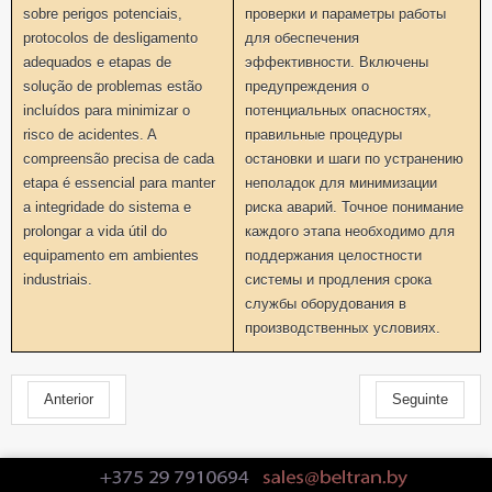
sobre perigos potenciais,
проверки и параметры работы
protocolos de desligamento
для обеспечения
adequados e etapas de
эффективности. Включены
solução de problemas estão
предупреждения о
incluídos para minimizar o
потенциальных опасностях,
risco de acidentes. A
правильные процедуры
compreensão precisa de cada
остановки и шаги по устранению
etapa é essencial para manter
неполадок для минимизации
a integridade do sistema e
риска аварий. Точное понимание
prolongar a vida útil do
каждого этапа необходимо для
equipamento em ambientes
поддержания целостности
industriais.
системы и продления срока
службы оборудования в
производственных условиях.
Anterior
Seguinte