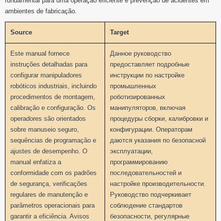
fundamental para uma operação eficiente e prevenção de acidentes em
ambientes de fabricação.
Source
Target
Este manual fornece
Данное руководство
instruções detalhadas para
предоставляет подробные
configurar manipuladores
инструкции по настройке
robóticos industriais, incluindo
промышленных
procedimentos de montagem,
роботизированных
calibração e configuração. Os
манипуляторов, включая
operadores são orientados
процедуры сборки, калибровки и
sobre manuseio seguro,
конфигурации. Операторам
sequências de programação e
даются указания по безопасной
ajustes de desempenho. O
эксплуатации,
manual enfatiza a
программированию
conformidade com os padrões
последовательностей и
de segurança, verificações
настройке производительности.
regulares de manutenção e
Руководство подчеркивает
parâmetros operacionais para
соблюдение стандартов
garantir a eficiência. Avisos
безопасности, регулярные