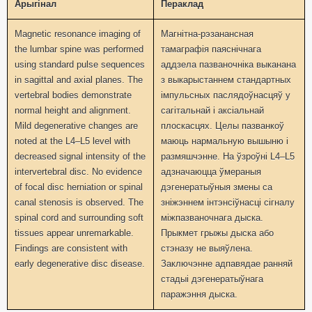
Арыгiнал
Пераклад
Magnetic resonance imaging of
Магнітна-рэзанансная
the lumbar spine was performed
тамаграфія паяснічнага
using standard pulse sequences
аддзела пазваночніка выканана
in sagittal and axial planes. The
з выкарыстаннем стандартных
vertebral bodies demonstrate
імпульсных паслядоўнасцяў у
normal height and alignment.
сагітальнай і аксіальнай
Mild degenerative changes are
плоскасцях. Целы пазванкоў
noted at the L4–L5 level with
маюць нармальную вышыню і
decreased signal intensity of the
размяшчэнне. На ўзроўні L4–L5
intervertebral disc. No evidence
адзначаюцца ўмераныя
of focal disc herniation or spinal
дэгенератыўныя змены са
canal stenosis is observed. The
зніжэннем інтэнсіўнасці сігналу
spinal cord and surrounding soft
міжпазваночнага дыска.
tissues appear unremarkable.
Прыкмет грыжы дыска або
Findings are consistent with
стэназу не выяўлена.
early degenerative disc disease.
Заключэнне адпавядае ранняй
стадыі дэгенератыўнага
паражэння дыска.