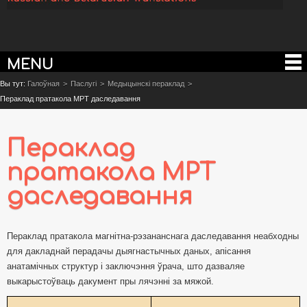
MENU
Вы тут:
Галоўная
>
Паслугі
>
Медыцынскі пераклад
>
Пераклад пратакола МРТ даследавання
Пераклад
пратакола МРТ
даследавання
Пераклад пратакола магнітна-рэзананснага даследавання неабходны
для дакладнай перадачы дыягнастычных даных, апісання
анатамічных структур і заключэння ўрача, што дазваляе
выкарыстоўваць дакумент пры лячэнні за мяжой.