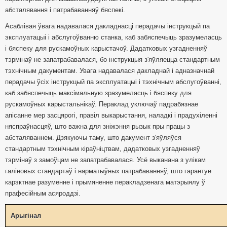
абсталявання і патрабаванняў бяспекі.
Асаблівая ўвага надавалася дакладнасці перадачы інструкцый па
эксплуатацыі і абслугоўванню станка, каб забяспечыць зразумеласць
і бяспеку для рускамоўных карыстачоў. Дадатковых узгадненняў
тэрмінаў не запатрабавалася, бо інструкцыя з'яўляецца стандартным
тэхнічным дакументам. Увага надавалася дакладнай і адназначнай
перадачы ўсіх інструкцый па эксплуатацыі і тэхнічным абслугоўванні,
каб забяспечыць максімальную зразумеласць і бяспеку для
рускамоўных карыстальнікаў. Пераклад уключаў падрабязнае
апісанне мер засцярогі, правіл выкарыстання, наладкі і прадухіленні
няспраўнасцяў, што важна для зніжэння рызык пры працы з
абсталяваннем. Дзякуючы таму, што дакумент з'яўляўся
стандартным тэхнічным кіраўніцтвам, дадатковых узгадненняў
тэрмінаў з замоўцам не запатрабавалася. Усё выканана з улікам
галіновых стандартаў і нарматыўных патрабаванняў, што гарантуе
карэктнае разуменне і прымяненне перакладзенага матэрыялу ў
прафесійным асяроддзі.
Арыгінал