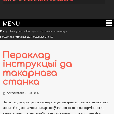
MENU
Вы тут:
Галоўная
>
Паслугі
>
Тэхнічны пераклад
>
Пераклад інструкцыі да такарнага станка
Пераклад
інструкцыі да
такарнага
станка
Апублікавана 01.08.2025
Пераклад інструкцыі па эксплуатацыі такарнага станка з англійскай
мовы. У ходзе работы выкарыстоўвалася тэхнічная тэрміналогія,
характэрная для машынабудаўнічай галіны, з улікам спецыфікі