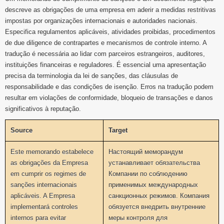
descreve as obrigações de uma empresa em aderir a medidas restritivas
impostas por organizações internacionais e autoridades nacionais.
Especifica regulamentos aplicáveis, atividades proibidas, procedimentos
de due diligence de contrapartes e mecanismos de controle interno. A
tradução é necessária ao lidar com parceiros estrangeiros, auditores,
instituições financeiras e reguladores. É essencial uma apresentação
precisa da terminologia da lei de sanções, das cláusulas de
responsabilidade e das condições de isenção. Erros na tradução podem
resultar em violações de conformidade, bloqueio de transações e danos
significativos à reputação.
Source
Target
Este memorando estabelece
Настоящий меморандум
as obrigações da Empresa
устанавливает обязательства
em cumprir os regimes de
Компании по соблюдению
sanções internacionais
применимых международных
aplicáveis. A Empresa
санкционных режимов. Компания
implementará controles
обязуется внедрить внутренние
internos para evitar
меры контроля для