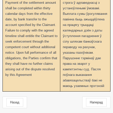
Payment of the settlement amount
строга ў адпаведнасці з
shall be completed within thirty
устаноўленымі ўмовамі.
calendar days from the effective
Выплата сумы ўрэгулявання
date, by bank transfer to the
павінна быць ажыццёўлена
account specified by the Claimant.
на працягу трыццаці
Failure to comply with the agreed
каляндарных дзён з даты
timeline shall entitle the Claimant to
ўступлення пагаднення ў
seek enforcement through the
сілу шляхам банкаўскага
competent court without additional
пераводу на рахунак,
notice. Upon full performance of all
указаны пазоўнікам.
obligations, the Parties confirm that
Парушэнне тэрмінаў дае
they shall have no further claims
права на зварот у
arising out of the dispute resolved
кампетэнтны суд. Пасля
by this Agreement
поўнага выканання
абавязацельстваў бакі не
маюць узаемных прэтэнзій
Назад
Наперад