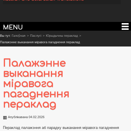
MENU
Вы тут:
Галоўная
>
Паслугі
>
Юрыдычны пераклад
>
Палажэнне выканання міравога пагаднення пераклад
Палажэнне
выканання
міравога
пагаднення
пераклад
Апублікавана 04.02.2026
Пераклад палажэння аб парадку выканання міравога пагаднення