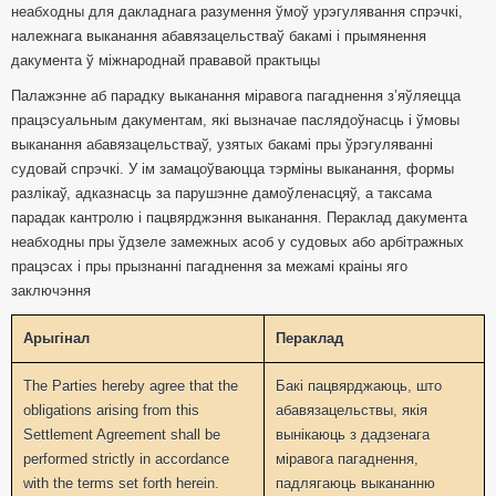
неабходны для дакладнага разумення ўмоў урэгулявання спрэчкі,
належнага выканання абавязацельстваў бакамі і прымянення
дакумента ў міжнароднай прававой практыцы
Палажэнне аб парадку выканання міравога пагаднення з’яўляецца
працэсуальным дакументам, які вызначае паслядоўнасць і ўмовы
выканання абавязацельстваў, узятых бакамі пры ўрэгуляванні
судовай спрэчкі. У ім замацоўваюцца тэрміны выканання, формы
разлікаў, адказнасць за парушэнне дамоўленасцяў, а таксама
парадак кантролю і пацвярджэння выканання. Пераклад дакумента
неабходны пры ўдзеле замежных асоб у судовых або арбітражных
працэсах і пры прызнанні пагаднення за межамі краіны яго
заключэння
Арыгiнал
Пераклад
The Parties hereby agree that the
Бакі пацвярджаюць, што
obligations arising from this
абавязацельствы, якія
Settlement Agreement shall be
вынікаюць з дадзенага
performed strictly in accordance
міравога пагаднення,
with the terms set forth herein.
падлягаюць выкананню