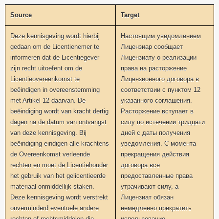
Source
Target
Deze kennisgeving wordt hierbij
Настоящим уведомлением
gedaan om de Licentienemer te
Лицензиар сообщает
informeren dat de Licentiegever
Лицензиату о реализации
zijn recht uitoefent om de
права на расторжение
Licentieovereenkomst te
Лицензионного договора в
beëindigen in overeenstemming
соответствии с пунктом 12
met Artikel 12 daarvan. De
указанного соглашения.
beëindiging wordt van kracht dertig
Расторжение вступает в
dagen na de datum van ontvangst
силу по истечении тридцати
van deze kennisgeving. Bij
дней с даты получения
beëindiging eindigen alle krachtens
уведомления. С момента
de Overeenkomst verleende
прекращения действия
rechten en moet de Licentiehouder
договора все
het gebruik van het gelicentieerde
предоставленные права
materiaal onmiddellijk staken.
утрачивают силу, а
Deze kennisgeving wordt verstrekt
Лицензиат обязан
onverminderd eventuele andere
немедленно прекратить
rechten of rechtsmiddelen die
использование