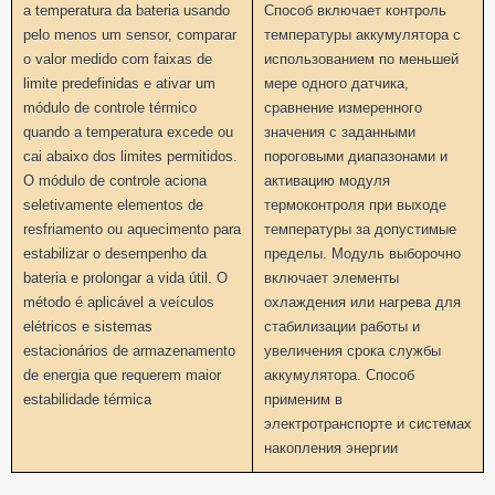
a temperatura da bateria usando
Способ включает контроль
pelo menos um sensor, comparar
температуры аккумулятора с
o valor medido com faixas de
использованием по меньшей
limite predefinidas e ativar um
мере одного датчика,
módulo de controle térmico
сравнение измеренного
quando a temperatura excede ou
значения с заданными
cai abaixo dos limites permitidos.
пороговыми диапазонами и
O módulo de controle aciona
активацию модуля
seletivamente elementos de
термоконтроля при выходе
resfriamento ou aquecimento para
температуры за допустимые
estabilizar o desempenho da
пределы. Модуль выборочно
bateria e prolongar a vida útil. O
включает элементы
método é aplicável a veículos
охлаждения или нагрева для
elétricos e sistemas
стабилизации работы и
estacionários de armazenamento
увеличения срока службы
de energia que requerem maior
аккумулятора. Способ
estabilidade térmica
применим в
электротранспорте и системах
накопления энергии