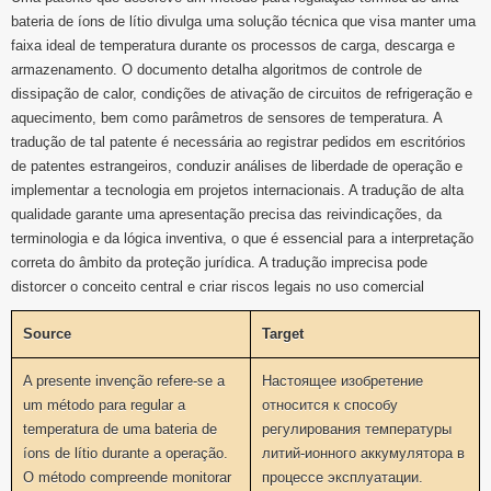
bateria de íons de lítio divulga uma solução técnica que visa manter uma
faixa ideal de temperatura durante os processos de carga, descarga e
armazenamento. O documento detalha algoritmos de controle de
dissipação de calor, condições de ativação de circuitos de refrigeração e
aquecimento, bem como parâmetros de sensores de temperatura. A
tradução de tal patente é necessária ao registrar pedidos em escritórios
de patentes estrangeiros, conduzir análises de liberdade de operação e
implementar a tecnologia em projetos internacionais. A tradução de alta
qualidade garante uma apresentação precisa das reivindicações, da
terminologia e da lógica inventiva, o que é essencial para a interpretação
correta do âmbito da proteção jurídica. A tradução imprecisa pode
distorcer o conceito central e criar riscos legais no uso comercial
Source
Target
A presente invenção refere-se a
Настоящее изобретение
um método para regular a
относится к способу
temperatura de uma bateria de
регулирования температуры
íons de lítio durante a operação.
литий-ионного аккумулятора в
O método compreende monitorar
процессе эксплуатации.